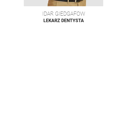
IDAR GIEDGAFOW
LEKARZ DENTYSTA
Nasza lokalizacja
Afident Lecznica Stomatologiczna
ul. Pułtuska 21, 04-331 Warszawa
wejście od ul. Osowskiej