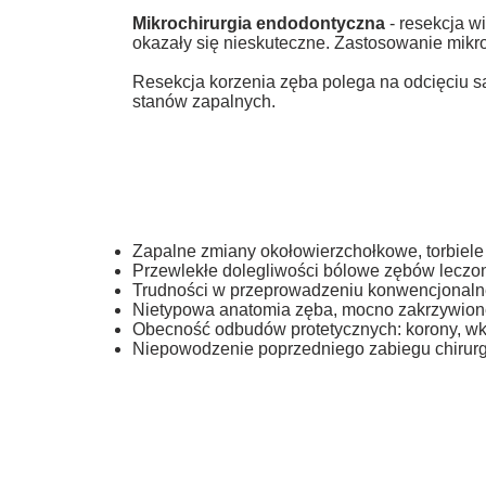
Mikrochirurgia endodontyczna
- resekcja w
okazały się nieskuteczne. Zastosowanie mikr
Resekcja korzenia zęba polega na odcięciu s
stanów zapalnych.
Zapalne zmiany okołowierzchołkowe, torbiele
Przewlekłe dolegliwości bólowe zębów lecz
Trudności w przeprowadzeniu konwencjonalneg
Nietypowa anatomia zęba, mocno zakrzywione 
Obecność odbudów protetycznych: korony, w
Niepowodzenie poprzedniego zabiegu chirur