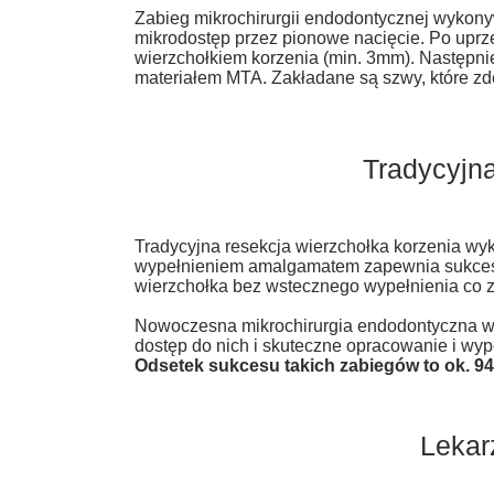
​Zabieg mikrochirurgii endodontycznej wykony
mikrodostęp przez pionowe nacięcie. Po uprzed
wierzchołkiem korzenia (min. 3mm). Następn
materiałem MTA. Zakładane są szwy, które zd
Tradycyjna
Tradycyjna resekcja wierzchołka korzenia w
wypełnieniem amalgamatem zapewnia sukces le
wierzchołka bez wstecznego wypełnienia co 
Nowoczesna mikrochirurgia endodontyczna wy
dostęp do nich i skuteczne opracowanie i wy
Odsetek sukcesu takich zabiegów to ok. 9
Lekar