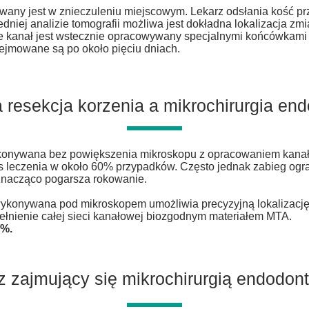
wany jest w znieczuleniu miejscowym. Lekarz odsłania kość prz
niej analizie tomografii możliwa jest dokładna lokalizacja zmi
ie kanał jest wstecznie opracowywany specjalnymi końcówkami
ejmowane są po około pięciu dniach.
 resekcja korzenia a mikrochirurgia en
ykonywana bez powiększenia mikroskopu z opracowaniem kanału
czenia w około 60% przypadków. Często jednak zabieg ogranic
znacząco pogarsza rokowanie.
konywana pod mikroskopem umożliwia precyzyjną lokalizację 
pełnienie całej sieci kanałowej biozgodnym materiałem MTA
.
4%.
z zajmujący się mikrochirurgią endodon