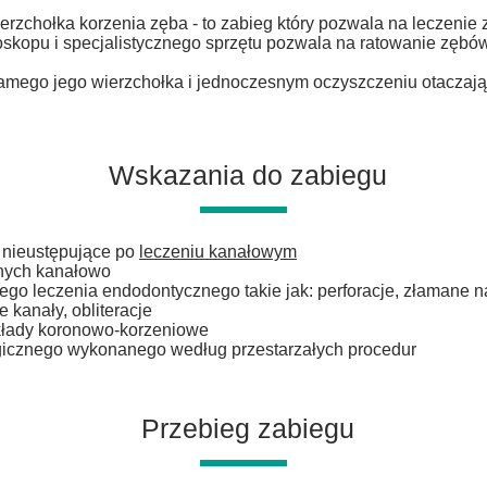
ierzchołka korzenia zęba - to zabieg który pozwala na leczeni
oskopu i specjalistycznego sprzętu pozwala na ratowanie zęb
amego jego wierzchołka i jednoczesnym oczyszczeniu otaczają
Wskazania do zabiegu
 nieustępujące po
leczeniu kanałowym
onych kanałowo
o leczenia endodontycznego takie jak: perforacje, złamane na
kanały, obliteracje
kłady koronowo-korzeniowe
gicznego wykonanego według przestarzałych procedur
Przebieg
zabiegu