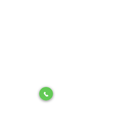
Skontaktuj się z nami
Zadzwoń
+ 48 22 610 44 45
+ 48 604 141 736
Godziny otwarcia